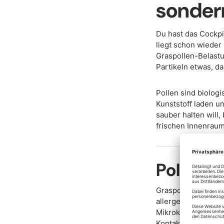
sondern
Du hast das Cockpi
liegt schon wieder 
Graspollen-Belastu
Partikeln etwas, d
Pollen sind biologi
Kunststoff laden u
sauber halten will,
frischen Innenraumf
Pollen s
Graspollen sind mi
allergene Stoffe t
Mikroklima im Auto 
Kontakt kommt.