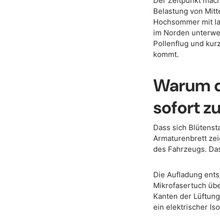
Der Zeitpunkt macht
Belastung von Mitte
Hochsommer mit lan
im Norden unterwe
Pollenflug und kur
kommt.
Warum d
sofort 
Dass sich Blütenst
Armaturenbrett zei
des Fahrzeugs. Das 
Die Aufladung ents
Mikrofasertuch übe
Kanten der Lüftung
ein elektrischer I