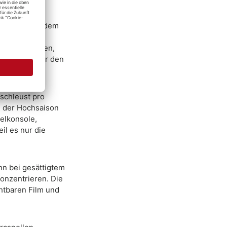
den Lack. Auf dem
en 48 Stunden
 geschlossenen,
nreichert. Wer den
schleust pro
in der Hochsaison
telkonsole,
il es nur die
nn bei gesättigtem
konzentrieren. Die
chtbaren Film und