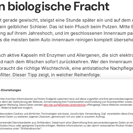
 biologische Fracht
t gerade gewischt, steigst eine Stunde später ein und auf dem
ein gelblicher Schleier. Das ist kein Pfusch beim Putzen. Mitte 
ng auf ihrem Jahreshoch, und im geschlossenen Innenraum pas
as die meisten beim Auto innenraum reinigen komplett überseh
sch aktive Kapseln mit Enzymen und Allergenen, die sich elektro
nd nach dem Wischen sofort zurückkehren. Wer den Innenraum 
 braucht die richtige Wischtechnik, eine antistatische Nachpfle
ilter. Dieser Tipp zeigt, in welcher Reihenfolge.
ind keine inerten Staubpartik
kroskopisch kleine, biologisch hochaktive Kapseln, die Enzyme,
ransportieren. Anders als trockener Hausstaub reagieren sie au
und verteilen ihre organische Fracht über jede Oberfläche, mit 