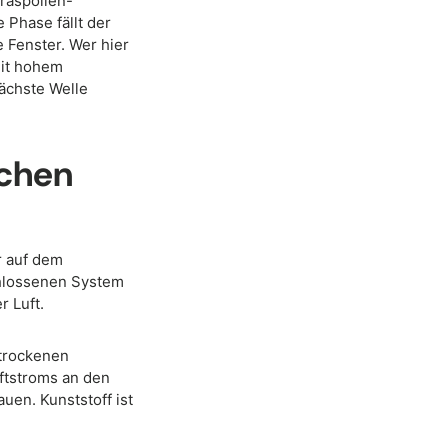
Graspollen-
 Phase fällt der
 Fenster. Wer hier
mit hohem
nächste Welle
schen
r auf dem
chlossenen System
r Luft.
 trockenen
ftstroms an den
en. Kunststoff ist