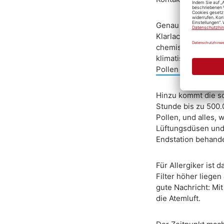
Genau das ist der 
Klarlack zeigt sich
chemisch angreifen
klimatisierten Syst
Pollen außen erns
Hinzu kommt die s
Stunde bis zu 500.0
Pollen, und alles, w
Lüftungsdüsen und 
Endstation behandel
Für Allergiker ist 
Filter höher liegen
gute Nachricht: Mit
die Atemluft.