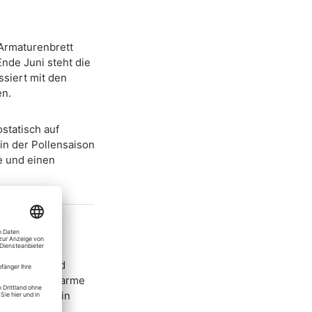
 Armaturenbrett
Ende Juni steht die
siert mit den
en.
statisch auf
in der Pollensaison
ge und einen
el
 Proteine und
f das feuchtwarme
der die Luft in