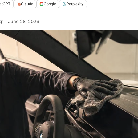
atGPT
Claude
Google
Perplexity
g1 |
June 28, 2026