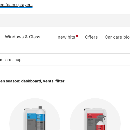
ee foam sprayers
Windows & Glass
new hits
Offers
Car care bl
r care shop!
len season: dashboard, vents, filter