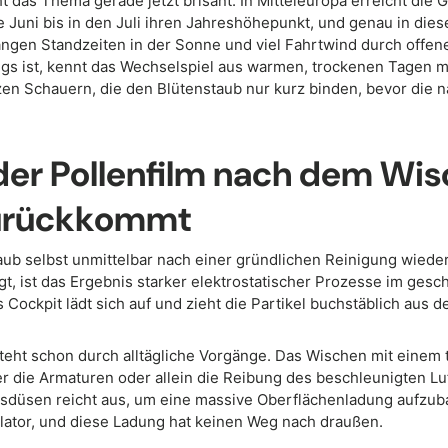
 das Thema gerade jetzt brisant. In Mitteleuropa erreicht die 
 Juni bis in den Juli ihren Jahreshöhepunkt, und genau in diese
gen Standzeiten in der Sonne und viel Fahrtwind durch offene
gs ist, kennt das Wechselspiel aus warmen, trockenen Tagen 
zen Schauern, die den Blütenstaub nur kurz binden, bevor die 
er Pollenfilm nach dem Wi
zurückkommt
aub selbst unmittelbar nach einer gründlichen Reinigung wiede
gt, ist das Ergebnis starker elektrostatischer Prozesse im ges
Cockpit lädt sich auf und zieht die Partikel buchstäblich aus de
teht schon durch alltägliche Vorgänge. Das Wischen mit einem
r die Armaturen oder allein die Reibung des beschleunigten Lu
sdüsen reicht aus, um eine massive Oberflächenladung aufzubau
solator, und diese Ladung hat keinen Weg nach draußen.