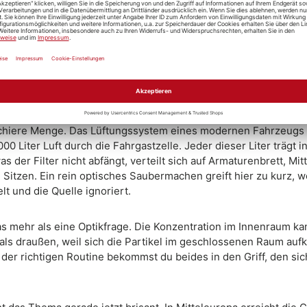
Grund, warum die Pollensaison den Innenraum härter trifft als 
 der Blütenstaub als gelbgrüner Film, der bei Hitze in den erst
 kann. Im Innenraum dagegen landet dieselbe Fracht in einem
em, in dem sie nicht abregnet, sondern liegen bleibt und sich a
t nimmt
, sollte den Innenraum erst recht nicht vergessen.
chiere Menge. Das Lüftungssystem eines modernen Fahrzeugs 
00 Liter Luft durch die Fahrgastzelle. Jeder dieser Liter trägt 
as der Filter nicht abfängt, verteilt sich auf Armaturenbrett, Mit
Sitzen. Ein rein optisches Saubermachen greift hier zu kurz, we
t und die Quelle ignoriert.
das mehr als eine Optikfrage. Die Konzentration im Innenraum ka
 als draußen, weil sich die Partikel im geschlossenen Raum auf
 der richtigen Routine bekommst du beides in den Griff, den si