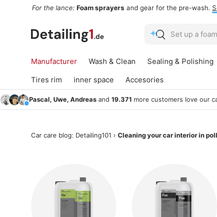
For the lance:
Foam sprayers
and gear for the pre-wash.
S
Skip to content
Search
Search
Manufacturer
Wash & Clean
Sealing & Polishing
Tires rim
inner space
Accesories
Pascal, Uwe, Andreas
and
19.371
more customers love our ca
Car care blog: Detailing101
›
Cleaning your car interior in pol