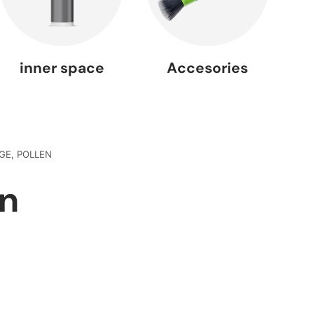
inner space
Accesories
GE,
POLLEN
in