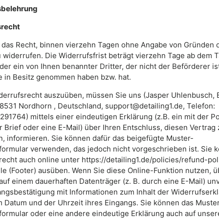
sbelehrung
srecht
 das Recht, binnen vierzehn Tagen ohne Angabe von Gründen 
 widerrufen. Die Widerrufsfrist beträgt vierzehn Tage ab dem T
er ein von Ihnen benannter Dritter, der nicht der Beförderer ist
e in Besitz genommen haben bzw. hat.
derrufsrecht auszuüben, müssen Sie uns (Jasper Uhlenbusch, 
8531 Nordhorn , Deutschland, support@detailing1.de, Telefon:
91764) mittels einer eindeutigen Erklärung (z.B. ein mit der P
 Brief oder eine E-Mail) über Ihren Entschluss, diesen Vertrag 
n, informieren. Sie können dafür das beigefügte Muster-
formular verwenden, das jedoch nicht vorgeschrieben ist. Sie 
echt auch online unter https://detailing1.de/policies/refund-pol
ile (Footer) ausüben. Wenn Sie diese Online-Funktion nutzen, ü
auf einem dauerhaften Datenträger (z. B. durch eine E-Mail) un
angsbestätigung mit Informationen zum Inhalt der Widerrufserk
 Datum und der Uhrzeit ihres Eingangs. Sie können das Muste
formular oder eine andere eindeutige Erklärung auch auf unser