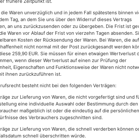
r frühere Zeitpunkt ist.
 die Waren unverzüglich und in jedem Fall spätestens binnen v
dem Tag, an dem Sie uns über den Widerruf dieses Vertrags
ten, an uns zurückzusenden oder zu übergeben. Die Frist ist ge
die Waren vor Ablauf der Frist von vierzehn Tagen absenden. S
telbaren Kosten der Rücksendung der Waren. Bei Waren, die au
chaffenheit nicht normal mit der Post zurückgesandt werden kö
diese 259,90 EUR. Sie müssen für einen etwaigen Wertverlust 
mmen, wenn dieser Wertverlust auf einen zur Prüfung der
nheit, Eigenschaften und Funktionsweise der Waren nicht not
t ihnen zurückzuführen ist.
rufsrecht besteht nicht bei den folgenden Verträgen:
räge zur Lieferung von Waren, die nicht vorgefertigt sind und f
stellung eine individuelle Auswahl oder Bestimmung durch den
raucher maßgeblich ist oder die eindeutig auf die persönliche
ürfnisse des Verbrauchers zugeschnitten sind.
träge zur Lieferung von Waren, die schnell verderben können o
allsdatum schnell überschritten würde.