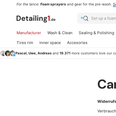
For the lance:
Foam sprayers
and gear for the pre-wash.
S
Skip to content
Search
Search
Manufacturer
Wash & Clean
Sealing & Polishing
Tires rim
inner space
Accesories
Pascal, Uwe, Andreas
and
19.371
more customers love our ca
Can
Widerruf
Verbrauch