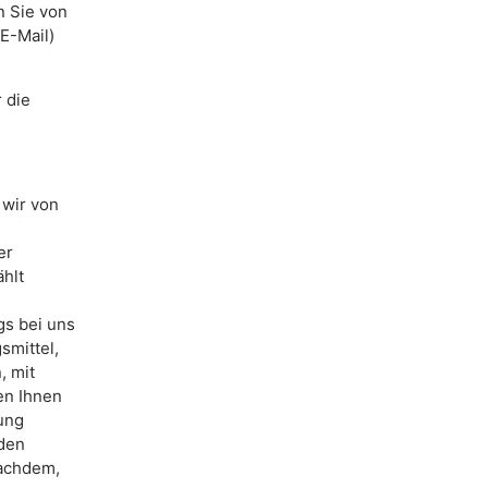
n Sie von
E-Mail)
 die
 wir von
er
ählt
gs bei uns
smittel,
, mit
en Ihnen
ung
 den
nachdem,