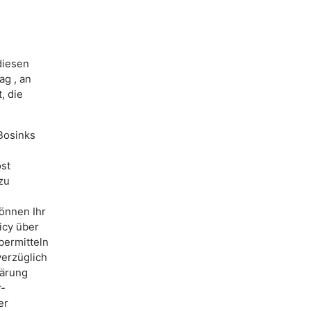
diesen
ag , an
, die
Bosinks
ost
zu
können Ihr
icy über
bermitteln
verzüglich
lärung
r-
er