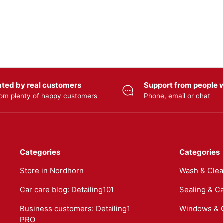
ated by real customers
Support from people w
om plenty of happy customers
Phone, email or chat
Categories
Categories
Store in Nordhorn
Wash & Cle
Car care blog: Detailing101
Sealing & C
Business customers: Detailing1
Windows & 
PRO