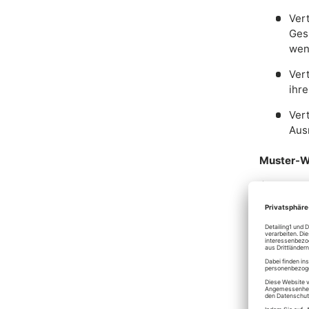
Vert
Ges
wen
Ver
ihr
Vert
Aus
Muster-W
(Wenn Sie 
aus und s
– An Jasp
support@d
– Hiermit 
über den 
Waren (*)/