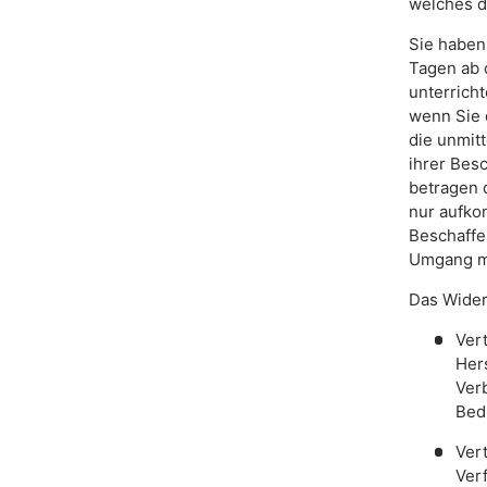
welches de
Sie haben
Tagen ab 
unterrich
wenn Sie 
die unmit
ihrer Bes
betragen 
nur aufko
Beschaffe
Umgang mi
Das Wider
Vert
Her
Verb
Bed
Ver
Verf