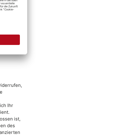
iderrufen,
de
ch Ihr
ient.
ssen ist,
gen des
anzierten