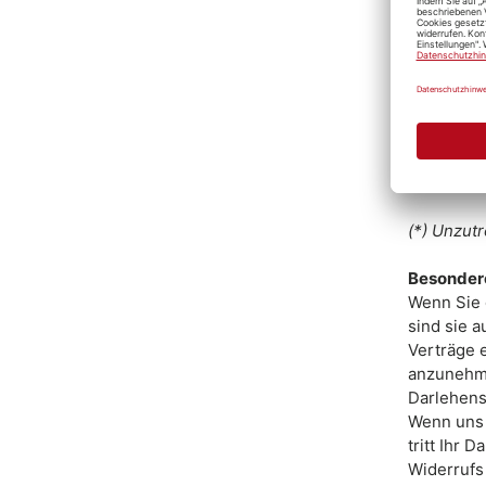
– Bestellt
– Name de
– Anschri
– Untersch
– Datum
(*) Unzutr
Besonder
Wenn Sie 
sind sie 
Verträge e
anzunehme
Darlehens
Wenn uns 
tritt Ihr 
Widerrufs