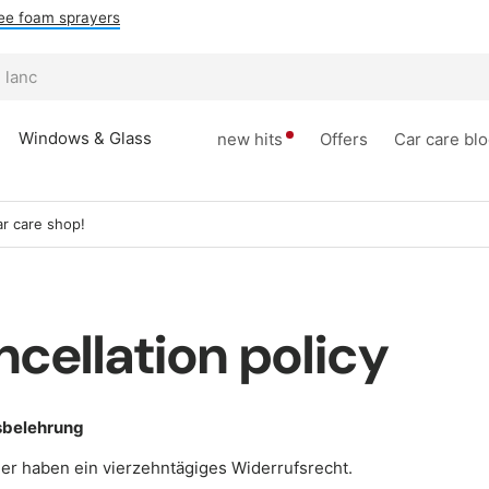
ee foam sprayers
Windows & Glass
new hits
Offers
Car care bl
r care shop!
cellation policy
sbelehrung
er haben ein vierzehntägiges Widerrufsrecht.