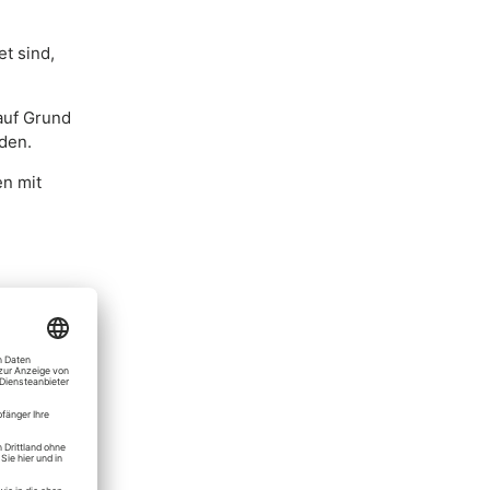
t sind,
auf Grund
den.
en mit
rmular
,
ertrag