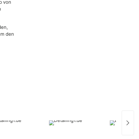
rb von
m
den,
em den