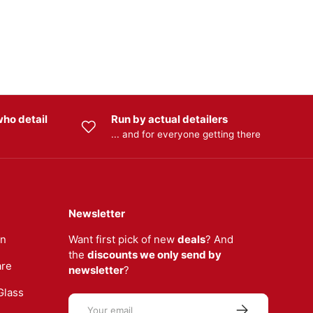
ho detail
Run by actual detailers
... and for everyone getting there
Newsletter
an
Want first pick of new
deals
? And
the
discounts we only send by
are
newsletter
?
Glass
Email
Subscribe