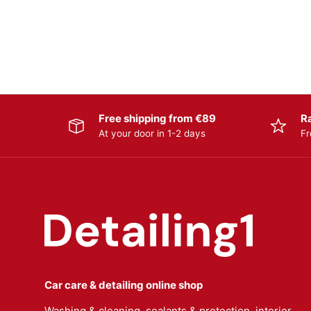
Free shipping from €89
R
At your door in 1-2 days
Fr
Car care & detailing online shop
Washing & cleaning, sealants & protection, interior