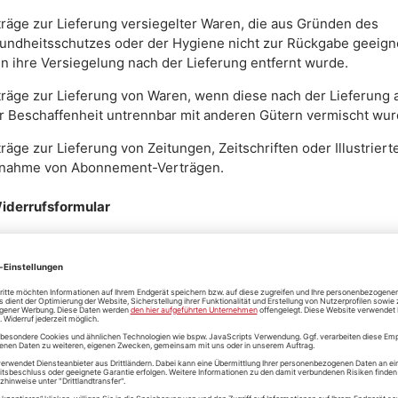
räge zur Lieferung versiegelter Waren, die aus Gründen des
undheitsschutzes oder der Hygiene nicht zur Rückgabe geeigne
n ihre Versiegelung nach der Lieferung entfernt wurde.
träge zur Lieferung von Waren, wenn diese nach der Lieferung 
er Beschaffenheit untrennbar mit anderen Gütern vermischt wur
räge zur Lieferung von Zeitungen, Zeitschriften oder Illustriert
nahme von Abonnement-Verträgen.
iderrufsformular
den Vertrag widerrufen wollen, dann füllen Sie bitte dieses Fo
enden Sie es zurück.)
er Uhlenbusch, Bosinks Kamp 8, 48531 Nordhorn , Deutschland
etailing1.de
widerrufe(n) ich/wir (*) den von mir/uns (*) abgeschlossenen V
Kauf der folgenden
die Erbringung der folgenden Dienstleistung (*)