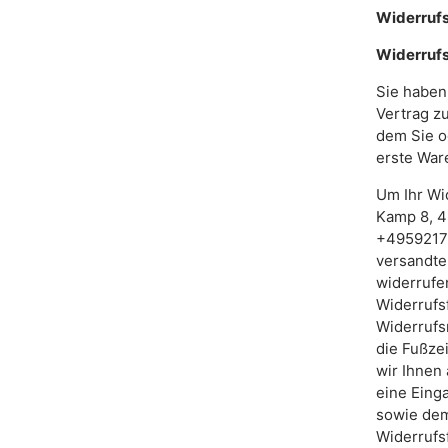
Widerruf
Widerruf
Sie haben
Vertrag zu
dem Sie od
erste War
Um Ihr Wi
Kamp 8, 4
+49592172
versandter
widerrufe
Widerrufs
Widerrufsr
die Fußze
wir Ihnen 
eine Eing
sowie dem
Widerrufs