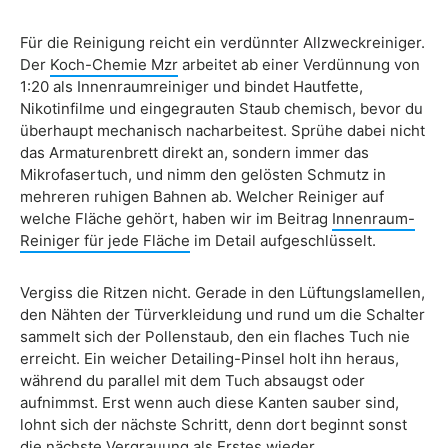
Für die Reinigung reicht ein verdünnter Allzweckreiniger.
Der
Koch-Chemie Mzr
arbeitet ab einer Verdünnung von
1:20 als Innenraumreiniger und bindet Hautfette,
Nikotinfilme und eingegrauten Staub chemisch, bevor du
überhaupt mechanisch nacharbeitest. Sprühe dabei nicht
das Armaturenbrett direkt an, sondern immer das
Mikrofasertuch, und nimm den gelösten Schmutz in
mehreren ruhigen Bahnen ab. Welcher Reiniger auf
welche Fläche gehört, haben wir im Beitrag
Innenraum-
Reiniger für jede Fläche
im Detail aufgeschlüsselt.
Vergiss die Ritzen nicht. Gerade in den Lüftungslamellen,
den Nähten der Türverkleidung und rund um die Schalter
sammelt sich der Pollenstaub, den ein flaches Tuch nie
erreicht. Ein weicher Detailing-Pinsel holt ihn heraus,
während du parallel mit dem Tuch absaugst oder
aufnimmst. Erst wenn auch diese Kanten sauber sind,
lohnt sich der nächste Schritt, denn dort beginnt sonst
die nächste Vergrauung als Erstes wieder.