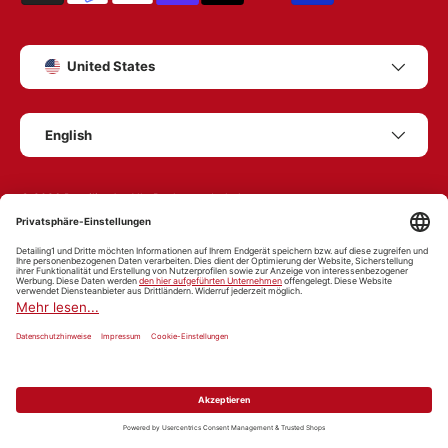
Country/Region
United States
Language
English
© 2026
Detailing1
– Alle Rechte vorbehalten.
imprint
Customer service
Help centre
Customer account
General Terms and Conditions
Shipping conditions
Data protection
Right of withdrawal
Cancellation terms
Accessibility
Battery disposal
Vertrag widerrufen
Cookie-Einstellungen