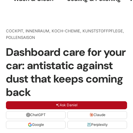
COCKPIT,
INNENRAUM,
KOCH-CHEMIE,
KUNSTSTOFFPFLEGE,
POLLENSAISON
Dashboard care for your
car: antistatic against
dust that keeps coming
back
Ask Daniel
ChatGPT
Claude
Google
Perplexity