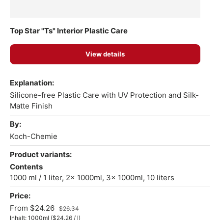
Top Star "Ts" Interior Plastic Care
View details
A table comparing the facets of 1 products
Explanation
Silicone-free Plastic Care with UV Protection and Silk-
Matte Finish
By
Koch-Chemie
Product variants
Contents
1000 ml / 1 liter,
2x 1000ml,
3x 1000ml,
10 liters
Price
From
$24.26
$26.34
Unit price
Inhalt:
1000ml
(
$24.26
/
l
)