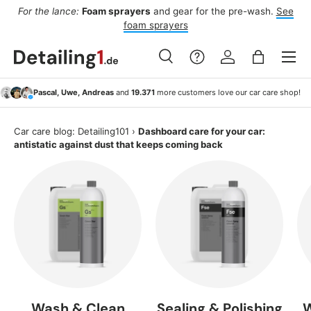
For the lance:
Foam sprayers
and gear for the pre-wash.
See
F
ide
Skip to content
foam sprayers
Menu
Search
Log in
Bag
Search
Search
Pascal, Uwe, Andreas
and
19.371
more customers love our car care shop!
Car care blog: Detailing101
›
Dashboard care for your car:
antistatic against dust that keeps coming back
Wash & Clean
Sealing & Polishing
W