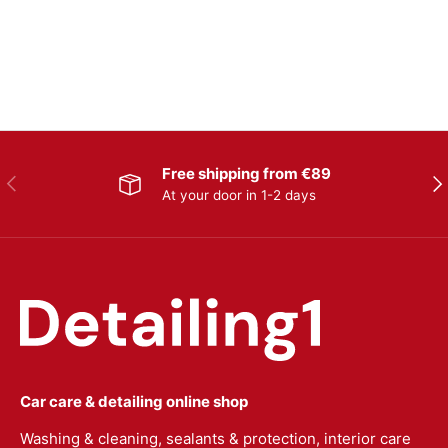
Free shipping from €89
Previous
Nex
At your door in 1-2 days
Car care & detailing online shop
Washing & cleaning, sealants & protection, interior care