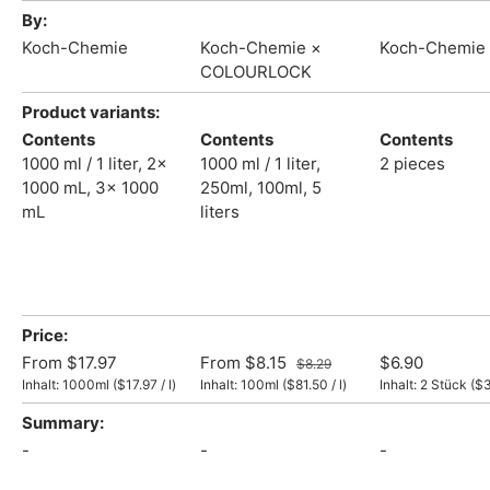
By
Koch-Chemie
Koch-Chemie ×
Koch-Chemie
COLOURLOCK
Product variants
Contents
Contents
Contents
1000 ml / 1 liter,
2x
1000 ml / 1 liter,
2 pieces
1000 mL,
3x 1000
250ml,
100ml,
5
mL
liters
Price
From
$17.97
From
$8.15
$6.90
$8.29
Unit price
Unit price
Unit
Inhalt:
1000ml
(
$17.97
/
l
)
Inhalt:
100ml
(
$81.50
/
l
)
Inhalt:
2 Stück
(
$
Summary
-
-
-