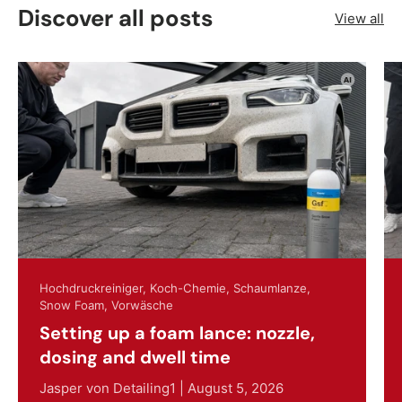
Discover all posts
View all
Hochdruckreiniger,
Koch-Chemie,
Schaumlanze,
Snow Foam,
Vorwäsche
Setting up a foam lance: nozzle,
dosing and dwell time
Jasper von Detailing1 |
August 5, 2026