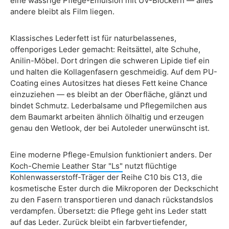
eine wässrige Pflege-Emulsion mit UV-Blockern — alles
andere bleibt als Film liegen.
Klassisches Lederfett ist für naturbelassenes,
offenporiges Leder gemacht: Reitsättel, alte Schuhe,
Anilin-Möbel. Dort dringen die schweren Lipide tief ein
und halten die Kollagenfasern geschmeidig. Auf dem PU-
Coating eines Autositzes hat dieses Fett keine Chance
einzuziehen — es bleibt an der Oberfläche, glänzt und
bindet Schmutz. Lederbalsame und Pflegemilchen aus
dem Baumarkt arbeiten ähnlich ölhaltig und erzeugen
genau den Wetlook, der bei Autoleder unerwünscht ist.
Eine moderne Pflege-Emulsion funktioniert anders. Der
Koch-Chemie Leather Star "Ls"
nutzt flüchtige
Kohlenwasserstoff-Träger der Reihe C10 bis C13, die
kosmetische Ester durch die Mikroporen der Deckschicht
zu den Fasern transportieren und danach rückstandslos
verdampfen. Übersetzt: die Pflege geht ins Leder statt
auf das Leder. Zurück bleibt ein farbvertiefender,