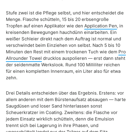
Stufe zwei ist die Pflege selbst, und hier entscheidet die
Menge. Flasche schütteln, 15 bis 20 erbsengroße
Tropfen auf einen Applikator wie den
Application Pen
, in
kreisenden Bewegungen hauchdünn einarbeiten. Ein
weißer Schleier direkt nach dem Auftrag ist normal und
verschwindet beim Einziehen von selbst. Nach 5 bis 10
Minuten den Rest mit einem trockenen Tuch wie dem
Pro
Allrounder Towel
drucklos auspolieren — erst dann steht
der seidenmatte Werkslook. Rund 100 Milliliter reichen
für einen kompletten Innenraum, ein Liter also für etwa
zehn.
Drei Details entscheiden über das Ergebnis. Erstens: vor
allem anderen mit dem Bürstenaufsatz absaugen — harte
Saugdüsen und loser Sand hinterlassen sonst
Scheuerkratzer im Coating. Zweitens: die Flasche vor
jedem Einsatz wirklich schütteln, denn die Emulsion
trennt sich bei Lagerung in ihre Phasen, und
ungeschüttelt landet nur der Träger auf dem Sitz.