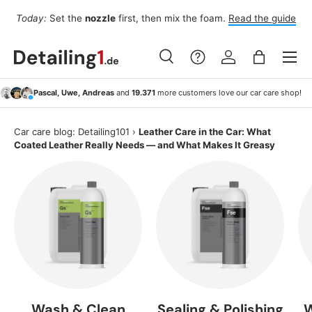
Fo
Today:
Set the
nozzle
first, then mix the foam.
Read the guide
Skip to content
Menu
Search
Log in
Bag
Search
Search
Pascal, Uwe, Andreas
and
19.371
more customers love our car care shop!
Car care blog: Detailing101
›
Leather Care in the Car: What
Coated Leather Really Needs — and What Makes It Greasy
Wash & Clean
Sealing & Polishing
W