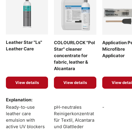
Leather Star "Ls"
COLOURLOCK "Pol
Application P
Leather Care
Star" cleaner
Microfibre
concentrate for
Applicator
fabric, leather &
Alcantara
View details
View details
View detai
A table comparing the facets of 4 products
Explanation
Ready-to-use
pH-neutrales
-
leather care
Reinigerkonzentrat
emulsion with
für Textil, Alcantara
active UV blockers
und Glattleder