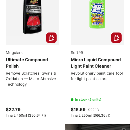
Choose options
Add to ca
Meguiars
Soft99
Ultimate Compound
Micro Liquid Compound
Polish
Light Paint Cleaner
Remove Scratches, Swirls &
Revolutionary paint care tool
Oxidation — Micro Abrasive
for light paint colors
Technology
In stock (2 units)
$22.79
$16.59
$22.13
Unit price
Unit price
Inhalt:
450ml
(
$50.64
/
l
)
Inhalt:
250ml
(
$66.36
/
l
)