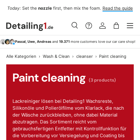
Fo
Today:
Set the
nozzle
first, then mix the foam.
Read the guide
Skip to content
Menu
Search
Log in
Bag
Search
Search
Pascal, Uwe, Andreas
and
19.371
more customers love our car care shop!
Alle Kategorien
›
Wash & Clean
›
cleanser
›
Paint cleaning
Paint cleaning
(3 products)
Lackreiniger lösen bei Detailing1 Wachsreste,
Silikonöle und Polierölfilme vom Klarlack, die nach
der Wäsche zurückbleiben, ohne dabei Material
abzutragen. Das Sortiment reicht vom
gebrauchsfertigen Entfetter mit Kontrollfunktion für
die Vorbereitung vor Versiegelung und Coating bis