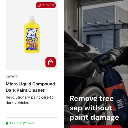
25% off
Add to cart
Soft99
Micro Liquid Compound
Dark Paint Cleaner
Remove tree
Revolutionary paint care for
dark vehicles
sap without
paint damage
In stock (2 units)