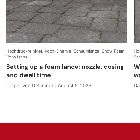
Hochdruckreiniger, Koch-Chemie, Schaumlanze, Snow Foam,
Hoc
Vorwäsche
So
Setting up a foam lance: nozzle, dosing
W
and dwell time
w
Jasper von Detailing1 |
August 5, 2026
Da