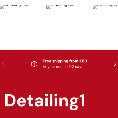
Free shipping from €89
Previous
Nex
At your door in 1-2 days