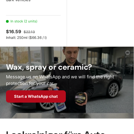
In stock (2 units)
$16.59
$22.13
Unit price
Inhalt:
250ml
(
$66.36
/
l
)
Wax, spray or ceramic?
Message us on WhatsApp and we will find the right
protection for your car.
Start a WhatsApp chat