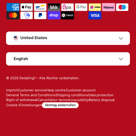
Shipping & payment methods
Country/Region
United States
Language
English
© 2026
Detailing1
– Alle Rechte vorbehalten.
imprint
Customer service
Help centre
Customer account
General Terms and Conditions
Shipping conditions
Data protection
Right of withdrawal
Cancellation terms
Accessibility
Battery disposal
Vertrag widerrufen
Cookie-Einstellungen