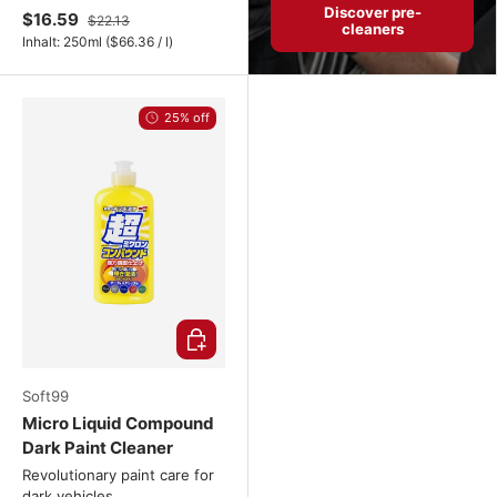
Discover pre-
$16.59
$22.13
cleaners
Unit price
Inhalt:
250ml
(
$66.36
/
l
)
25% off
Add to cart
Soft99
Micro Liquid Compound
Dark Paint Cleaner
Revolutionary paint care for
dark vehicles