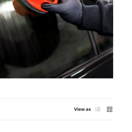
List
Grid
View as