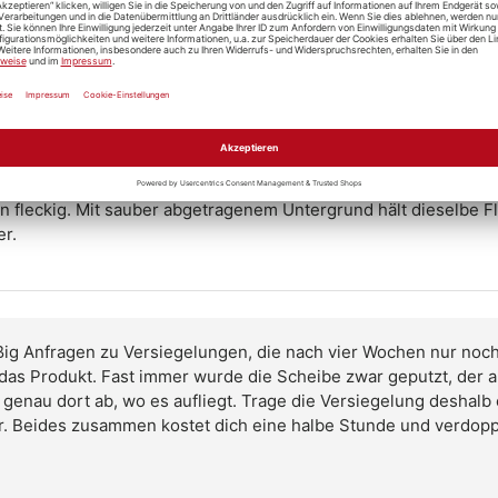
der versiegelten Frontscheibe reißt der Fahrtwind die Tropfen
und im Stand bleibt der Wischer dein Werkzeug, auf der Autoba
cht von entgegenkommenden Scheinwerfern bricht sich in jed
n zerlegt, streut dieses Licht deutlich weniger. Genau deshalb
egen.
uf einer Scheibe mit altem Versiegelungsfilm, Silikonresten o
fleckig. Mit sauber abgetragenem Untergrund hält dieselbe Fl
er.
ig Anfragen zu Versiegelungen, die nach vier Wochen nur noch
 das Produkt. Fast immer wurde die Scheibe zwar geputzt, der a
 genau dort ab, wo es aufliegt. Trage die Versiegelung deshalb
. Beides zusammen kostet dich eine halbe Stunde und verdoppel