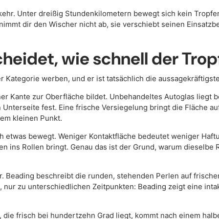
kehr. Unter dreißig Stundenkilometern bewegt sich kein Tropfen
nimmt dir den Wischer nicht ab, sie verschiebt seinen Einsatz
eidet, wie schnell der Tropf
ser Kategorie werben, und er ist tatsächlich die aussagekräftig
er Kante zur Oberfläche bildet. Unbehandeltes Autoglas liegt b
 Unterseite fest. Eine frische Versiegelung bringt die Fläche a
nem kleinen Punkt.
ich etwas bewegt. Weniger Kontaktfläche bedeutet weniger Haft
fen ins Rollen bringt. Genau das ist der Grund, warum dieselb
r. Beading beschreibt die runden, stehenden Perlen auf frische
nur zu unterschiedlichen Zeitpunkten: Beading zeigt eine intak
 die frisch bei hundertzehn Grad liegt, kommt nach einem halbe