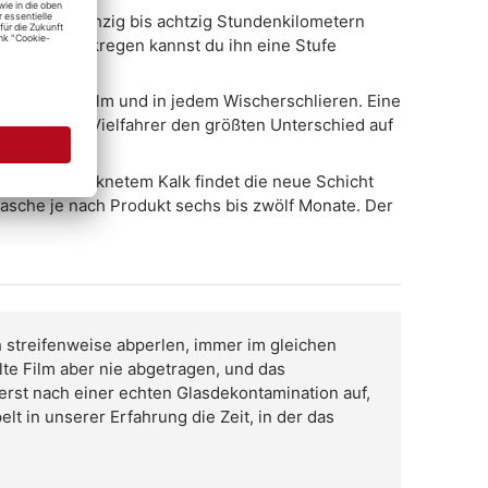
 ab etwa sechzig bis achtzig Stundenkilometern
hn bei Starkregen kannst du ihn eine Stufe
em Wasserfilm und in jedem Wischerschlieren. Eine
 melden uns Vielfahrer den größten Unterschied auf
der eingetrocknetem Kalk findet die neue Schicht
asche je nach Produkt sechs bis zwölf Monate. Der
 streifenweise abperlen, immer im gleichen
lte Film aber nie abgetragen, und das
 erst nach einer echten Glasdekontamination auf,
t in unserer Erfahrung die Zeit, in der das