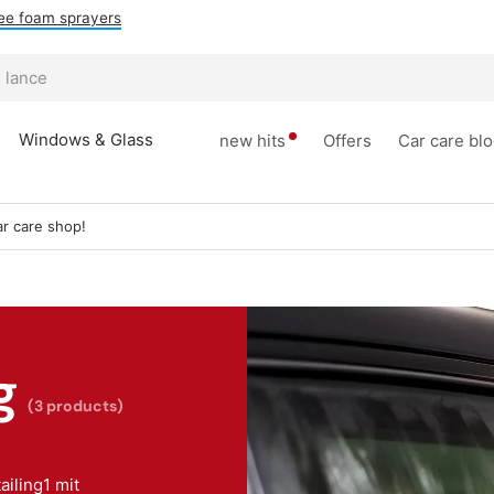
ee foam sprayers
Windows & Glass
new hits
Offers
Car care bl
r care shop!
g
(3 products)
iling1 mit