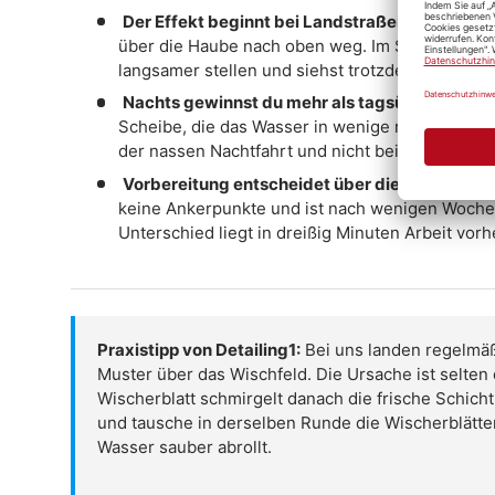
Der Effekt beginnt bei Landstraßentempo.
Auf 
über die Haube nach oben weg. Im Stadtverkehr 
langsamer stellen und siehst trotzdem mehr.
Nachts gewinnst du mehr als tagsüber.
Gegenli
Scheibe, die das Wasser in wenige runde Tropfe
der nassen Nachtfahrt und nicht beim Sommerr
Vorbereitung entscheidet über die Standzeit.
A
keine Ankerpunkte und ist nach wenigen Wochen 
Unterschied liegt in dreißig Minuten Arbeit vorh
Praxistipp von Detailing1:
Bei uns landen regelmäß
Muster über das Wischfeld. Die Ursache ist selten
Wischerblatt schmirgelt danach die frische Schicht
und tausche in derselben Runde die Wischerblätter
Wasser sauber abrollt.