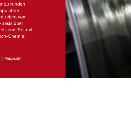
er zu runden
empo ohne
nt reicht vom
-Basis über
 bis zum Set mit
Koch-Chemie,
Perplexity