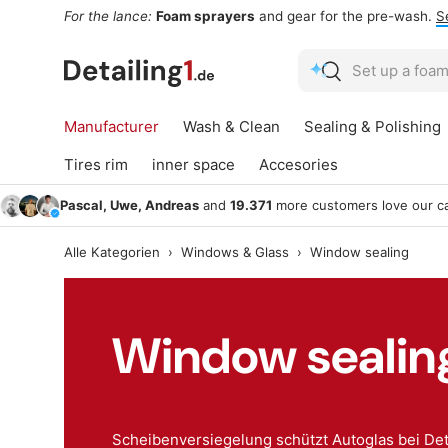
For the lance:
Foam sprayers
and gear for the pre-wash.
S
Skip to content
Search
Search
Manufacturer
Wash & Clean
Sealing & Polishing
Tires rim
inner space
Accesories
Pascal, Uwe, Andreas
and
19.371
more customers love our ca
Alle Kategorien
›
Windows & Glass
›
Window sealing
Window sealin
Scheibenversiegelung schützt Autoglas bei Deta