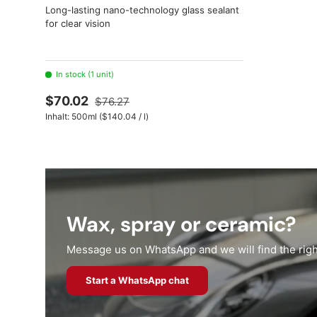
Long-lasting nano-technology glass sealant
for clear vision
In stock (1 unit)
$70.02
$76.27
Unit price
Inhalt:
500ml
(
$140.04
/
l
)
Wax, spray or ceramic?
Message us on WhatsApp and we will find the right
Start a WhatsApp chat