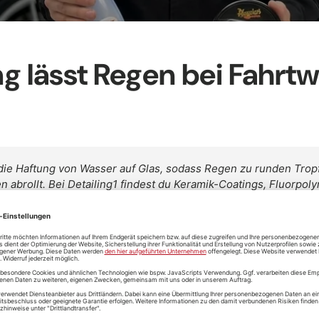
g lässt Regen bei Fahrt
die Haftung von Wasser auf Glas, sodass Regen zu runden Tro
abrollt. Bei Detailing1 findest du Keramik-Coatings, Fluorpol
ndene Schutzschicht auf Autoglas, die die Oberflächenenergie 
 zusammen, die der Fahrtwind seitlich und nach oben wegträgt. 
rz und Kalk schlechter an, weil sie kaum noch direkten Kontakt