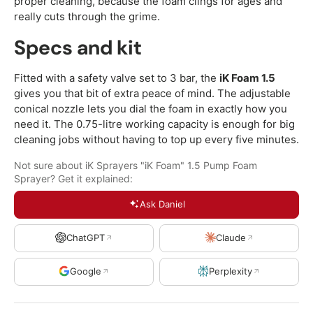
proper cleaning, because the foam clings for ages and
really cuts through the grime.
Specs and kit
Fitted with a safety valve set to 3 bar, the
iK Foam 1.5
gives you that bit of extra peace of mind. The adjustable
conical nozzle lets you dial the foam in exactly how you
need it. The 0.75-litre working capacity is enough for big
cleaning jobs without having to top up every five minutes.
Not sure about iK Sprayers "iK Foam" 1.5 Pump Foam
Sprayer? Get it explained:
Ask Daniel
ChatGPT
Claude
Google
Perplexity