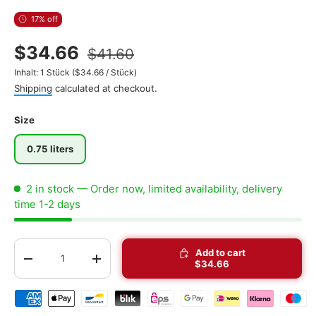
17% off
$34.66
$41.60
Unit price
Inhalt:
1 Stück
(
$34.66
/
Stück
)
Shipping
calculated at checkout.
Size
0.75 liters
2 in stock
— Order now, limited availability, delivery
time 1-2 days
Qty
Add to cart
-
+
$34.66
Shipping & payment methods