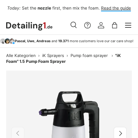
Fo
Today:
Set the
nozzle
first, then mix the foam.
Read the guide
Skip to content
Menu
Search
Log in
Bag
Search
Search
Pascal, Uwe, Andreas
and
19.371
more customers love our car care shop!
Alle Kategorien
›
iK Sprayers
›
Pump foam sprayer
›
"iK
Foam" 1.5 Pump Foam Sprayer
Previous
Next