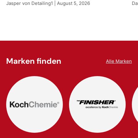
Jasper von Detailing1 |
August 5, 2026
Da
Marken finden
Alle Marken