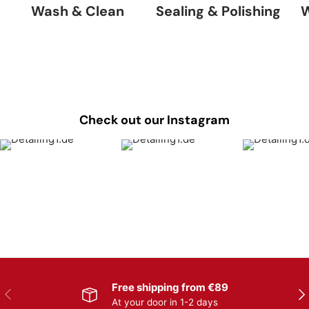
Wash & Clean
Sealing & Polishing
W
Check out our Instagram
Free shipping from €89
Previous
Nex
At your door in 1-2 days