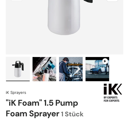
Load image 1 in gallery view
Load image 2 in gallery view
Load image 3 in gallery view
Play video 1 in 
iK Sprayers
"iK Foam" 1.5 Pump
Foam Sprayer
1 Stück