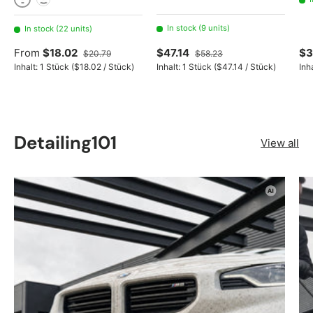
1 liter
1 liter 3-piece set
In stock (9 units)
In stock (22 units)
From
$18.02
$47.14
$3
$20.79
$58.23
Unit price
Unit price
Inhalt:
1 Stück
(
$18.02
/
Stück
)
Inhalt:
1 Stück
(
$47.14
/
Stück
)
Inh
Detailing101
View all