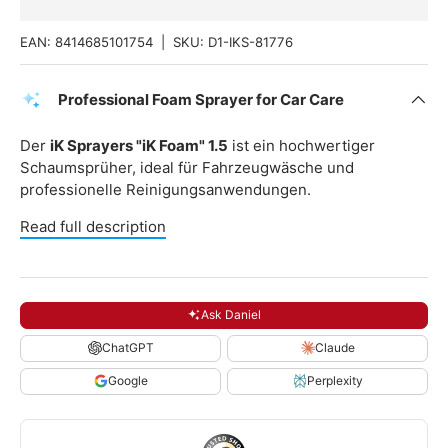
EAN:
8414685101754
|
SKU:
D1-IKS-81776
Professional Foam Sprayer for Car Care
Der
iK Sprayers "iK Foam" 1.5
ist ein hochwertiger
Schaumsprüher, ideal für Fahrzeugwäsche und
professionelle Reinigungsanwendungen.
Read full description
Ask Daniel
ChatGPT
Claude
Google
Perplexity