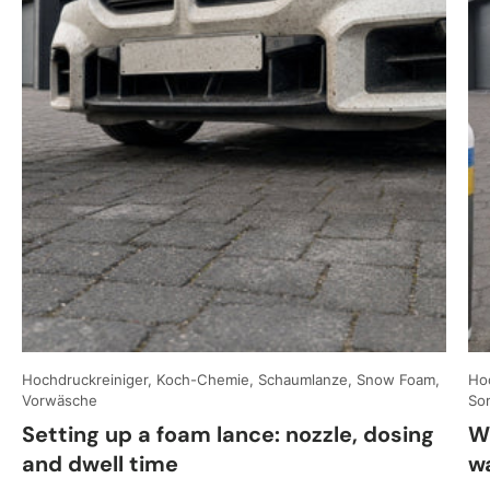
Hochdruckreiniger, Koch-Chemie, Schaumlanze, Snow Foam,
Hoc
Vorwäsche
So
Setting up a foam lance: nozzle, dosing
W
and dwell time
w