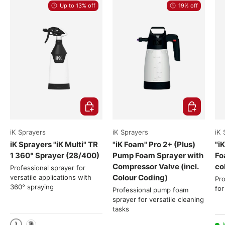
Up to 13% off
19% off
Choose options
Choose opti
iK Sprayers
iK Sprayers
iK 
iK Sprayers "iK Multi" TR
"iK Foam" Pro 2+ (Plus)
"i
1 360° Sprayer (28/400)
Pump Foam Sprayer with
Fo
Compressor Valve (incl.
co
Professional sprayer for
Colour Coding)
versatile applications with
Pro
360° spraying
for
Professional pump foam
sprayer for versatile cleaning
tasks
I