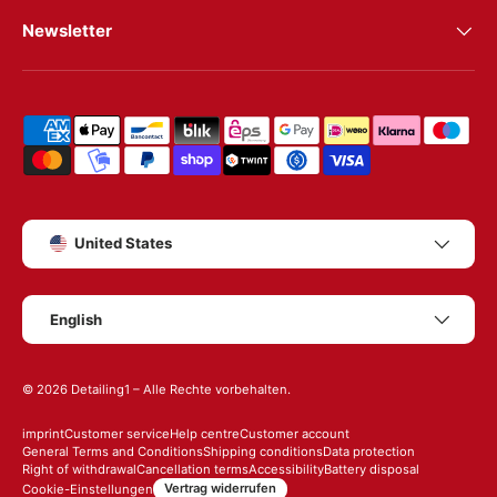
Newsletter
Shipping & payment methods
Country/Region
United States
Language
English
© 2026
Detailing1
– Alle Rechte vorbehalten.
imprint
Customer service
Help centre
Customer account
General Terms and Conditions
Shipping conditions
Data protection
Right of withdrawal
Cancellation terms
Accessibility
Battery disposal
Vertrag widerrufen
Cookie-Einstellungen