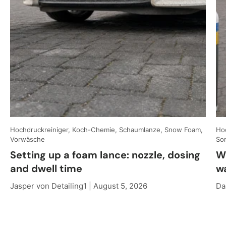
Hochdruckreiniger, Koch-Chemie, Schaumlanze, Snow Foam,
Hoc
Vorwäsche
So
Setting up a foam lance: nozzle, dosing
W
and dwell time
w
Jasper von Detailing1 |
August 5, 2026
Da