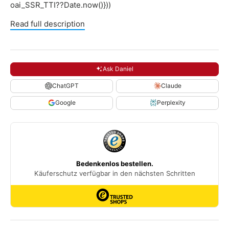
oai_SSR_TTI??Date.now()}))
Read full description
Ask Daniel
ChatGPT
Claude
Google
Perplexity