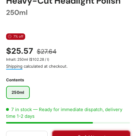
Heavy-Cut Headlight Polish
250ml
7% off
$25.57
$27.64
Unit price
Inhalt:
250ml
(
$102.28
/
l
)
Shipping
calculated at checkout.
Contents
250ml
7 in stock
— Ready for immediate dispatch, delivery
time 1-2 days
Qty