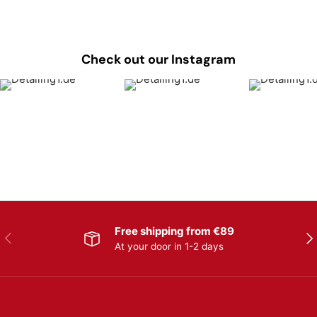
Check out our Instagram
Free shipping from €89
Previous
Nex
At your door in 1-2 days