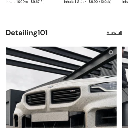
Unit price
Unit price
Inhalt:
1000ml
(
$9.67
/
l
)
Inhalt:
1 Stück
(
$6.90
/
Stück
)
Inh
Detailing101
View all