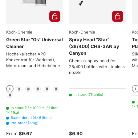
Choose options
Add to cart
Koch-Chemie
Koch-Chemie
Ko
Green Star "Gs" Universal
Spray Head "Star"
To
Cleaner
(28/400) CHS-3AN by
Pl
Canyon
Hochalkalischer APC-
Sil
Konzentrat für Werkstatt,
wit
Chemical spray head for
Motorraum und Hebebühne
Mat
28/400 bottles with stepless
nozzle
1000 ml / 1 liter
10
2x 1000ml
3x 1000ml
5 liters
11kg
22kg
In stock (75 units)
225kg
I
1× 1
In stock (16× 1000 ml / 1 liter ·
1× 11kg)
Backordered (4× 5 liters)
Pre-order (22kg)
From
$9.67
$6.90
Fr