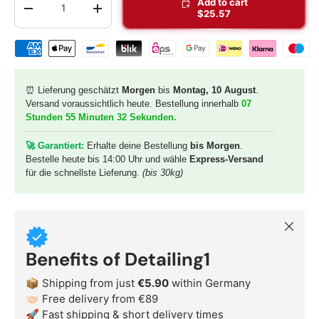
Add to cart
-
+
$25.57
Shipping & payment methods
⏰ Lieferung geschätzt
Morgen
bis
Montag, 10 August
.
Versand voraussichtlich heute. Bestellung innerhalb
07
Stunden 55 Minuten 31 Sekunden
.
🚀 G
arantiert:
Erhalte deine Bestellung
bis Morgen
.
Bestelle heute bis 14:00 Uhr und wähle
Express-Versand
für die schnellste Lieferung.
(bis 30kg)
Close
Benefits of Detailing1
📦 Shipping from just
€5.90
within Germany
🤝🏻 Free delivery from €89
🚀 Fast shipping & short delivery times