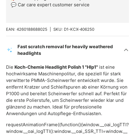
💬 Car care expert customer service
EAN:
4260188688025
|
SKU:
D1-KCX-406250
Fast scratch removal for heavily weathered
headlights
Die
Koch-Chemie Headlight Polish 1 "Hlp1"
ist eine
hochwirksame Maschinenpolitur, die speziell für stark
verwitterte PMMA-Scheinwerfer entwickelt wurde. Sie
entfernt Kratzer und Schleifspuren ab einer Körnung von
P1000 und bereitet Scheinwerfer schnell auf. Perfekt für
die erste Polierstufe, um Scheinwerfer wieder klar und
glänzend zu machen. Ideal für professionelle
Anwendungen und Autopflege-Enthusiasten.
requestAnimationFrame((function(){window.__oai_logTTI?
window.__oai_logTTI():window.__oai_SSR_TTI=window.__