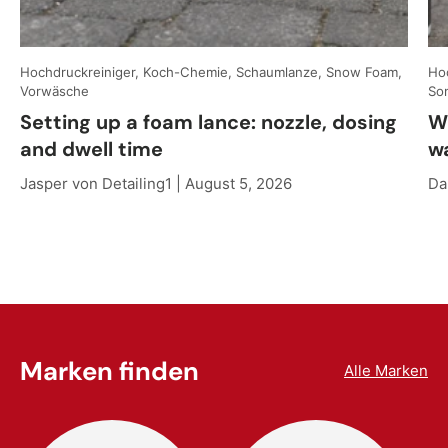
Hochdruckreiniger, Koch-Chemie, Schaumlanze, Snow Foam,
Hoc
Vorwäsche
So
Setting up a foam lance: nozzle, dosing
W
and dwell time
w
Jasper von Detailing1 |
August 5, 2026
Da
Marken finden
Alle Marken