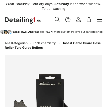
ee
From Thursday:
Four dry days,
Saturday
is the wash window.
Af
Skip to content
To car washing
Menu
Search
Log in
Bag
Search
Search
Pascal, Uwe, Andreas
and
19.371
more customers love our car care shop!
Alle Kategorien
›
Koch chemistry
›
Hose & Cable Guard Hose
Roller Tyre Guide Rollers