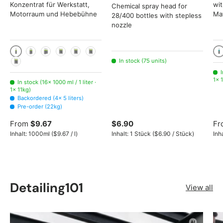
Konzentrat für Werkstatt,
wit
Chemical spray head for
Motorraum und Hebebühne
Mat
28/400 bottles with stepless
nozzle
1000 ml / 1 liter
10
2x 1000ml
3x 1000ml
5 liters
11kg
22kg
In stock (75 units)
225kg
I
1× 1
In stock (16× 1000 ml / 1 liter ·
1× 11kg)
Backordered (4× 5 liters)
Pre-order (22kg)
From
$9.67
$6.90
Fr
Unit price
Unit price
Inhalt:
1000ml
(
$9.67
/
l
)
Inhalt:
1 Stück
(
$6.90
/
Stück
)
Inh
Detailing101
View all