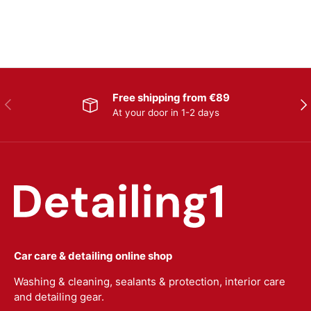
Free shipping from €89
Previous
Nex
At your door in 1-2 days
Car care & detailing online shop
Washing & cleaning, sealants & protection, interior care
and detailing gear.