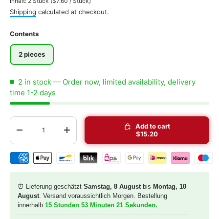
Unit price
Inhalt:
2 Stück
(
$7.60
/
Stück
)
Shipping
calculated at checkout.
Contents
2 pieces
2 in stock
— Order now, limited availability, delivery
time 1-2 days
Qty
Add to cart
-
+
$15.20
Shipping & payment methods
⏰ Lieferung geschätzt
Samstag, 8 August
bis
Montag, 10
August
. Versand voraussichtlich Morgen. Bestellung
innerhalb
15 Stunden 53 Minuten 20 Sekunden
.