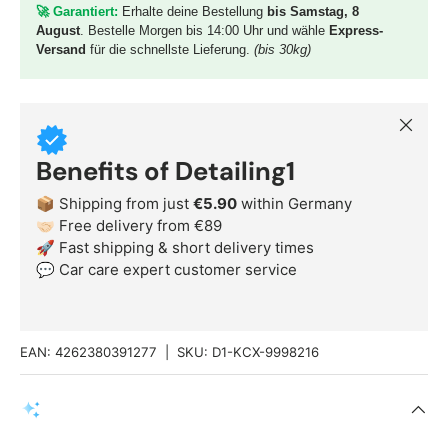
🚀 G
arantiert:
Erhalte deine Bestellung
bis Samstag, 8
August
. Bestelle Morgen bis 14:00 Uhr und wähle
Express-
Versand
für die schnellste Lieferung.
(bis 30kg)
Close
Benefits of Detailing1
📦 Shipping from just
€5.90
within Germany
🤝🏻 Free delivery from €89
🚀 Fast shipping & short delivery times
💬 Car care expert customer service
EAN:
4262380391277
|
SKU:
D1-KCX-9998216