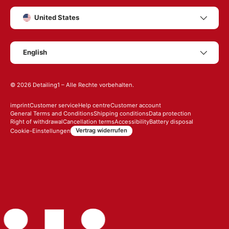
Country/Region
United States
Language
English
© 2026
Detailing1
– Alle Rechte vorbehalten.
imprint
Customer service
Help centre
Customer account
General Terms and Conditions
Shipping conditions
Data protection
Right of withdrawal
Cancellation terms
Accessibility
Battery disposal
Vertrag widerrufen
Cookie-Einstellungen