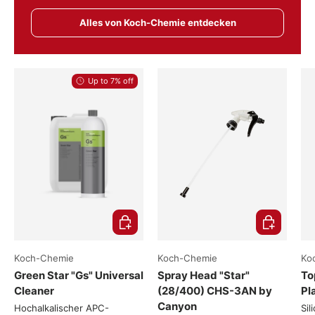
Alles von Koch-Chemie entdecken
Up to 7% off
Choose options
Add to cart
Koch-Chemie
Koch-Chemie
Ko
Green Star "Gs" Universal
Spray Head "Star"
To
Cleaner
(28/400) CHS-3AN by
Pl
Canyon
Hochalkalischer APC-
Sil